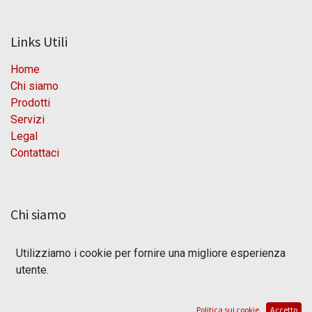
Links Utili
Home
Chi siamo
Prodotti
Servizi
Legal
Contattaci
Chi siamo
OmniaSolutions dal 2010 partner di odoo, implementa
Utilizziamo i cookie per fornire una migliore esperienza
soluzione ERP/PLM per l'industria meccanica e di
utente.
produzione.
I nostri prodotti sono scalabili proprio per questo possono
essere utilizzati dalle aziende di tutte le dimensioni. Il
Politica sui cookie
Accetto