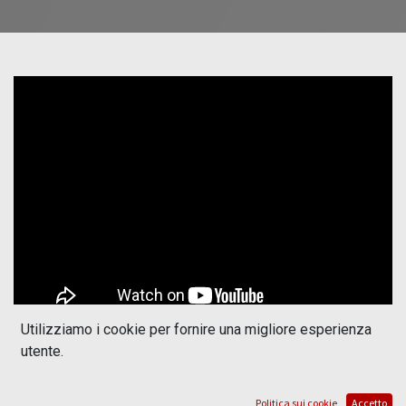
Utilizziamo i cookie per fornire una migliore esperienza
utente.
Api Odoo Conenctor
This Video is show the connection between API and odoo
Politica sui cookie
Accetto