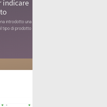
 indicare
nto
na introdotto una
il tipo di prodotto