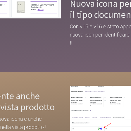
Nuova icona per
il tipo docume
Con v15 e v16 e stato appe
nuova icon per identificare 
!!
ente anche
 vista prodotto
uova icona e anche
ella vista prodotto !!