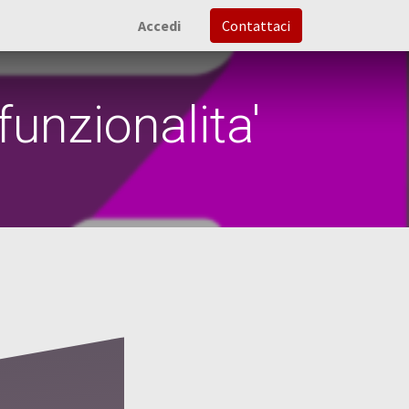
Accedi
Contattaci
nzionalita'