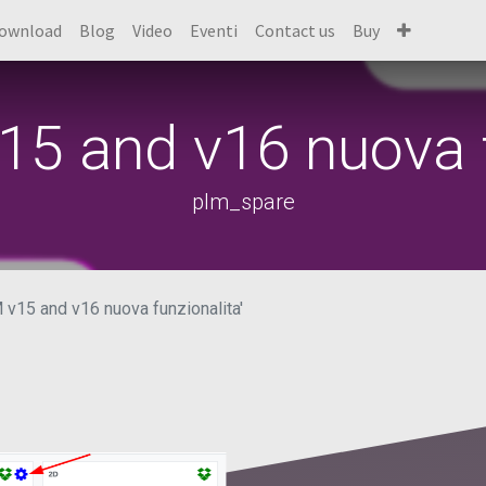
ownload
Blog
Video
Eventi
Contact us
Buy
5 and v16 nuova fu
plm_spare
15 and v16 nuova funzionalita'