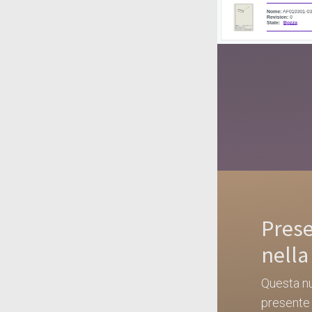
Pres
nella
Questa n
presente n