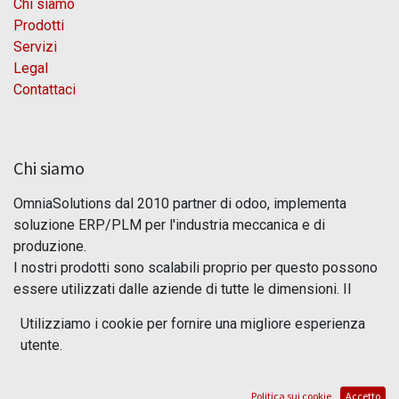
Chi siamo
Prodotti
Servizi
Legal
Contattaci
Chi siamo
OmniaSolutions dal 2010 partner di odoo, implementa
soluzione ERP/PLM per l'industria meccanica e di
produzione.
I nostri prodotti sono scalabili proprio per questo possono
essere utilizzati dalle aziende di tutte le dimensioni. Il
nostro scopo e quello di rendere semplice ciò che con altri
Utilizziamo i cookie per fornire una migliore esperienza
sistemi risulta complesso !!
utente.
Politica sui cookie
Accetto