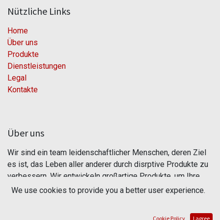
Nützliche Links
Home
Über uns
Produkte
Dienstleistungen
Legal
Kontakte
Über uns
Wir sind ein team leidenschaftlicher Menschen, deren Ziel
es ist, das Leben aller anderer durch disrptive Produkte zu
verbessern. Wir entwickeln großartige Produkte, um Ihre
Geschäftsprobleme zu lösen.
We use cookies to provide you a better user experience.
Unsere Produkte sind für kleine und mittelständische
Cookie Policy
I agree